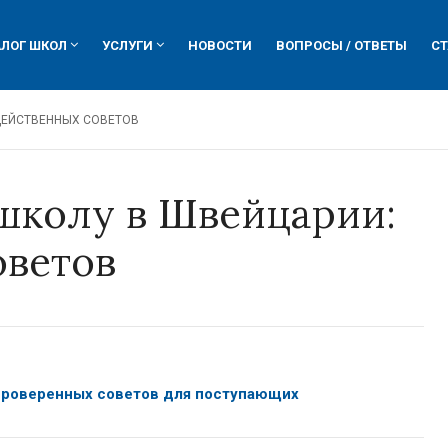
АЛОГ ШКОЛ
УСЛУГИ
НОВОСТИ
ВОПРОСЫ / ОТВЕТЫ
СТ
олы-пансионы
ие вузы гостиничного бизнеса
посещение родителей школ
му делу
овые курсы
помощь профессиональных экспертов
 ДЕЙСТВЕННЫХ СОВЕТОВ
и курсы
кие языковые школы
определение уровня способностей ребенка
ейцарии
ение в вузах Швейцарии
подготовительные курсы
 школу в Швейцарии:
царские университеты
сдача вступительных испытаний
ема образования
психологическая помощь
оветов
нее образование
организация поступления
 проверенных советов для поступающих