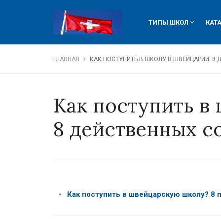
ТИПЫ ШКОЛ
КАТ
ведущие частные шк
лучш
обучение гостинично
язык
ГЛАВНАЯ
КАК ПОСТУПИТЬ В ШКОЛУ В ШВЕЙЦАРИИ: 8
языковые программы 
детс
обучение в вузах Шв
обуч
Как поступить в
система образования
швей
сист
8 действенных с
сред
Как поступить в швейцарскую школу? 8