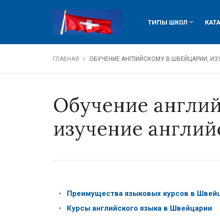
ТИПЫ ШКОЛ
КАТ
ведущие частные шк
лучш
обучение гостинично
язык
ГЛАВНАЯ
ОБУЧЕНИЕ АНГЛИЙСКОМУ В ШВЕЙЦАРИИ, ИЗ
языковые программы 
детс
обучение в вузах Шв
обуч
Обучение англий
система образования
швей
сист
изучение англий
сред
Преимущества языковых курсов в Швей
Курсы английского языка в Швейцарии