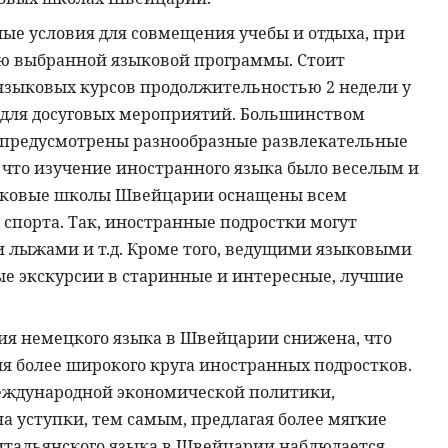
ые условия для совмещения учебы и отдыха, при
ью выбранной языковой программы. Стоит
 языковых курсов продолжительностью 2 недели у
ы для досуговых мероприятий. Большинством
предусмотрены разнообразные развлекательные
о, что изучение иностранного языка было веселым и
зыковые школы Швейцарии оснащены всем
 спорта. Так, иностранные подростки могут
и лыжами и т.д. Кроме того, ведущими языковыми
е экскурсии в старинные и интересные, лучшие
ия немецкого языка в Швейцарии снижена, что
ля более широкого круга иностранных подростков.
еждународной экономической политики,
 уступки, тем самым, предлагая более мягкие
 итальянского языка в Швейцарии наблюдается