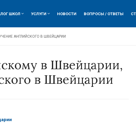
АЛОГ ШКОЛ
УСЛУГИ
НОВОСТИ
ВОПРОСЫ / ОТВЕТЫ
СТ
олы-пансионы
ие вузы гостиничного бизнеса
посещение родителей школ
му делу
овые курсы
помощь профессиональных экспертов
УЧЕНИЕ АНГЛИЙСКОГО В ШВЕЙЦАРИИ
и курсы
кие языковые школы
определение уровня способностей ребенка
ейцарии
ение в вузах Швейцарии
подготовительные курсы
скому в Швейцарии,
царские университеты
сдача вступительных испытаний
ема образования
психологическая помощь
ского в Швейцарии
нее образование
организация поступления
царии