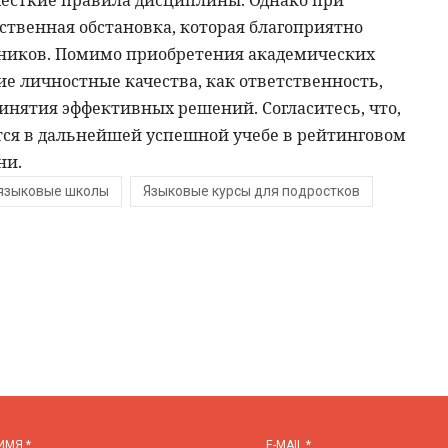
жесткие правила дисциплины. Однако при
ственная обстановка, которая благоприятно
ьников. Помимо приобретения академических
е личностные качества, как ответственность,
инятия эффективных решений. Согласитесь, что,
ятся в дальнейшей успешной учебе в рейтинговом
ни.
 языковые школы
Языковые курсы для подростков
ИМЯ
*
E-MAIL
*